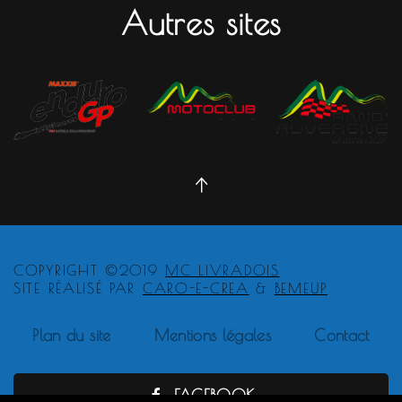
Autres sites
COPYRIGHT ©2019
MC LIVRADOIS
SITE RÉALISÉ PAR
CARO-E-CREA
&
BEMEUP
Plan du site
Mentions légales
Contact
FACEBOOK